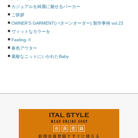
カジュアルを綺麗に魅せるパーカー
ご挨拶
OWNER’S GARMENT(パターンオーダー) 製作事例 vol.23
ヴィットなカラーを
Feeling-Ⅱ
春色アウター
素敵なニットにいかれたBaby
ペー
ジト
ップ
へ