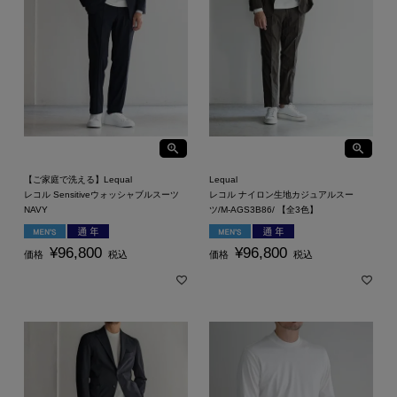
【ご家庭で洗える】Lequal
Lequal
レコル Sensitiveウォッシャブルスーツ
レコル ナイロン生地カジュアルスー
NAVY
ツ/M-AGS3B86/ 【全3色】
¥
96,800
¥
96,800
価格
税込
価格
税込