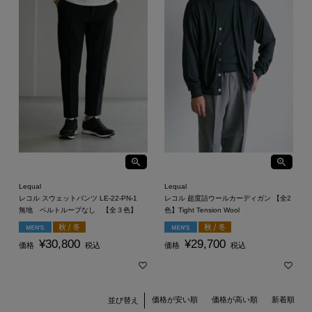
Lequal
Lequal
レコル スウェットパンツ LE-22-PN-1
レコル 超度詰ウールカーディガン 【全2
無地 ベルトループなし 【全３色】
色】Tight Tension Wool
¥
30,800
¥
29,700
価格
税込
価格
税込
価格が安い順
価格が高い順
新着順
並び替え