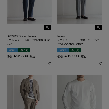
【ご家庭で洗える】Lequal
Lequal
レコル カジュアルスーツ/M-AGS3B86/
レコル シアサッカー生地カジュアルスー
NAVY
ツ/M-AGS3B86/ GRAY
¥
96,800
¥
99,000
価格
税込
価格
税込