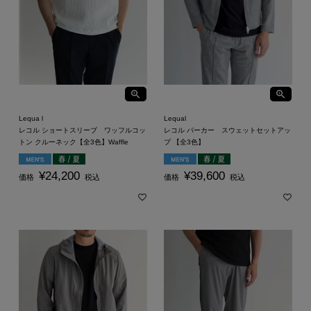
Lequa l
Lequal
レコル ショートスリーブ ワッフルコッ
レコル パーカー スウェットセットアッ
トン クルーネック【全3色】Waffle
プ 【全3色】
¥
24,200
¥
39,600
価格
税込
価格
税込