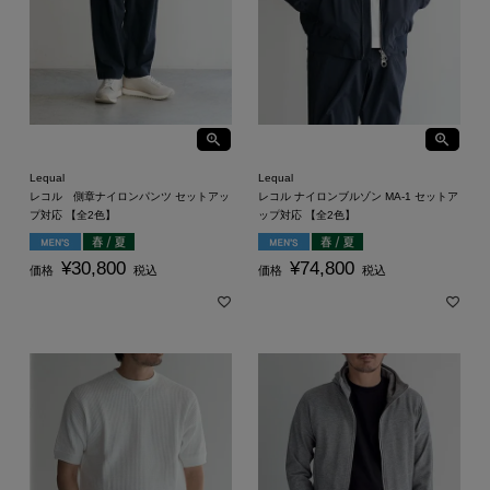
Lequal
Lequal
レコル 側章ナイロンパンツ セットアッ
レコル ナイロンブルゾン MA-1 セットア
プ対応 【全2色】
ップ対応 【全2色】
¥
30,800
¥
74,800
価格
税込
価格
税込