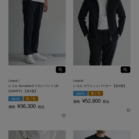
Lequa l
Lequal
レコル Sensitiveナイロンパンツ LE-
レコル スウェットパーカー 【全3色】
22APPT1 【全2色】
¥
52,800
価格
税込
¥
36,300
価格
税込