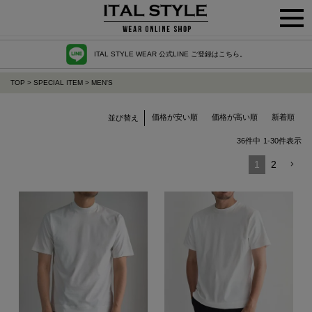
ITAL STYLE WEAR 公式LINE ご登録はこちら。
TOP
SPECIAL ITEM
MEN'S
価格が安い順
価格が高い順
新着順
並び替え
36
件中
1
-
30
件表示
1
2