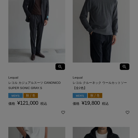
Lequal
Lequal
レコル カジュアルスーツ CANONICO
レコル クルーネック ウールカットソー
SUPER SONIC GRAY.S
【全2色】
¥
121,000
¥
19,800
価格
税込
価格
税込