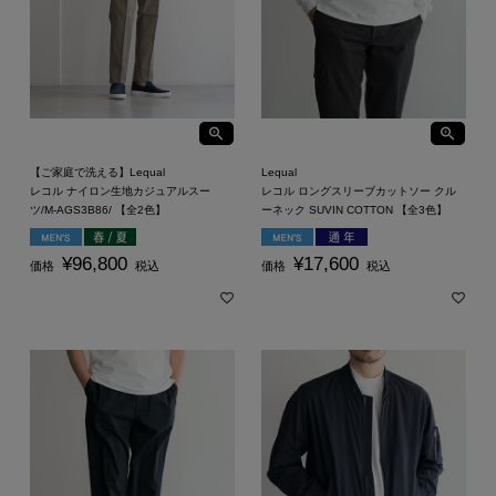
【ご家庭で洗える】Lequal
Lequal
レコル ナイロン生地カジュアルスー
レコル ロングスリーブカットソー クル
ツ/M-AGS3B86/ 【全2色】
ーネック SUVIN COTTON 【全3色】
¥
96,800
¥
17,600
価格
税込
価格
税込