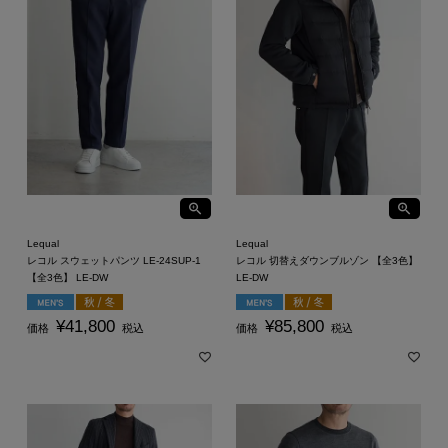
Lequal
Lequal
レコル スウェットパンツ LE-24SUP-1
レコル 切替えダウンブルゾン 【全3色】
【全3色】 LE-DW
LE-DW
¥
41,800
¥
85,800
価格
税込
価格
税込