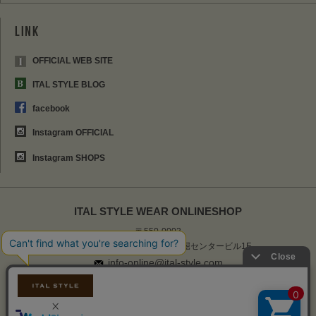
OFFICIAL WEB SITE
ITAL STYLE BLOG
facebook
Instagram OFFICIAL
Instagram SHOPS
ITAL STYLE WEAR ONLINESHOP
〒550-0003
大阪市西区京町堀1-17-16 京町堀センタービル1F
info-online@ital-style.com