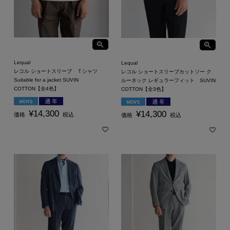
Lequal
Lequal
レコル ショートスリーブ Ｔシャツ
レコル ショートスリーブカットソー ク
Suitable for a jacket SUVIN
ルーネック レギュラーフィット SUVIN
COTTON【全4色】
COTTON【全3色】
¥
14,300
¥
14,300
価格
税込
価格
税込