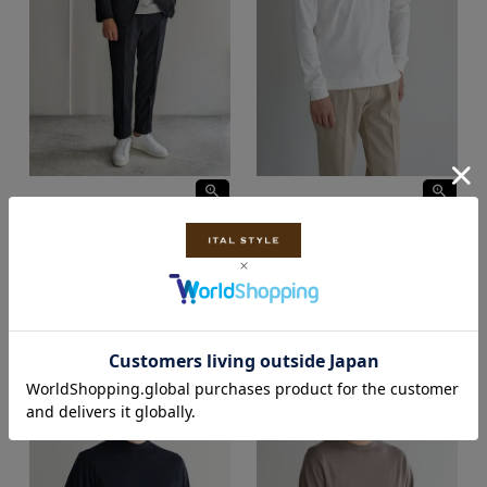
Lequal
Lequal
レコル Sensitiveジャージースーツ 【全2
レコル ロングスリーブ Ｔシャツ
色】
Suitable for a jacket SUVIN
COTTON【全2色】
¥
96,800
価格
税込
¥
17,600
価格
税込