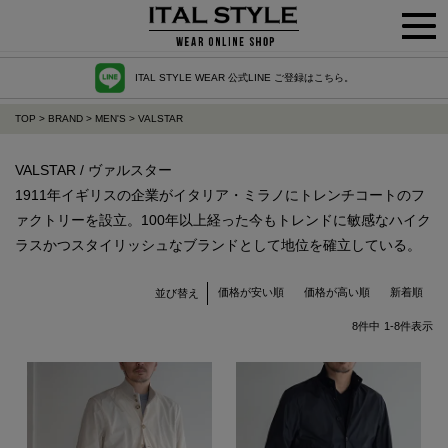
ITAL STYLE WEAR 公式LINE ご登録はこちら。
TOP
BRAND
MEN'S
VALSTAR
VALSTAR / ヴァルスター
1911年イギリスの企業がイタリア・ミラノにトレンチコートのフ
ァクトリーを設立。100年以上経った今もトレンドに敏感なハイク
ラスかつスタイリッシュなブランドとして地位を確立している。
価格が安い順
価格が高い順
新着順
並び替え
8
件中
1
-
8
件表示