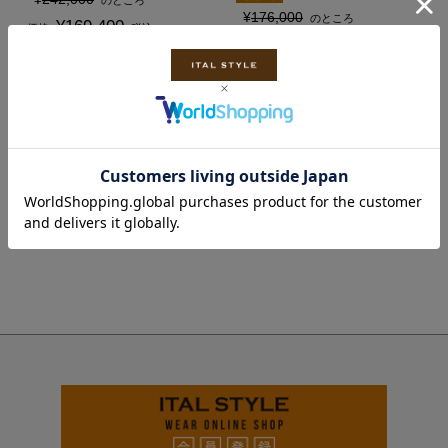
のところ
¥
176,000
のところ
¥
169,400
価格
税込
¥
88,000
価格
税込
在庫切れ
在庫切れ
価格が安い順
価格が高い順
新着順
並び替え
8
件中
1
-
8
件表示
ペー
ジト
ップ
へ