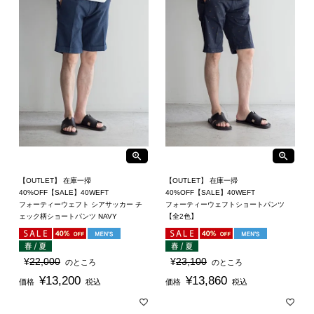
【OUTLET】 在庫一掃
【OUTLET】 在庫一掃
40%OFF【SALE】40WEFT
40%OFF【SALE】40WEFT
フォーティーウェフト シアサッカー チ
フォーティーウェフトショートパンツ
ェック柄ショートパンツ NAVY
【全2色】
¥
22,000
¥
23,100
のところ
のところ
¥
13,200
¥
13,860
価格
税込
価格
税込