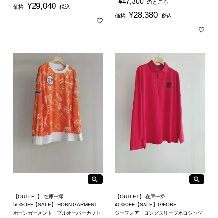
¥
47,300
のところ
¥
29,040
価格
税込
¥
28,380
価格
税込
【OUTLET】 在庫一掃
【OUTLET】 在庫一掃
50%OFF【SALE】 HORN GARMENT
40%OFF【SALE】G/FORE
ホーンガーメント プルオーバーカット
ジーフォア ロングスリーブポロシャツ