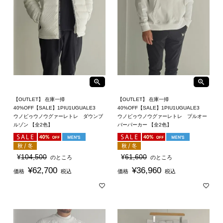
【OUTLET】 在庫一掃
【OUTLET】 在庫一掃
40%OFF【SALE】1PIU1UGUALE3
40%OFF【SALE】1PIU1UGUALE3
ウノピゥウノウグァーレトレ ダウンブ
ウノピゥウノウグァーレトレ プルオー
ルゾン 【全2色】
バーパーカー 【全2色】
¥
104,500
¥
61,600
のところ
のところ
¥
62,700
¥
36,960
価格
税込
価格
税込