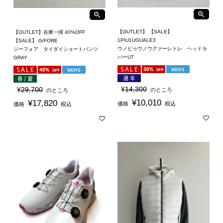
【OUTLET】 【SALE】
【OUTLET】在庫一掃 40%OFF
1PIU1UGUALE3
【SALE】 G/FORE
ウノピゥウノウグァーレトレ ヘッドカ
ジーフォア タイダイショートパンツ
バーUT
GRAY
¥
14,300
¥
29,700
のところ
のところ
¥
10,010
¥
17,820
価格
税込
価格
税込