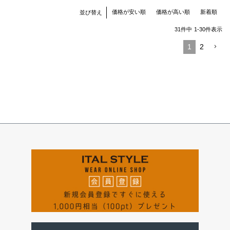
価格が安い順
価格が高い順
新着順
並び替え
31
件中
1
-
30
件表示
1
2
ペー
ジト
ップ
へ