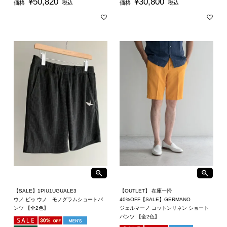
¥
50,820
¥
30,800
価格
税込
価格
税込
【SALE】1PIU1UGUALE3
【OUTLET】 在庫一掃
ウノ ピゥ ウノ モノグラムショートパ
40%OFF【SALE】GERMANO
ンツ 【全2色】
ジェルマーノ コットンリネン ショート
パンツ 【全2色】