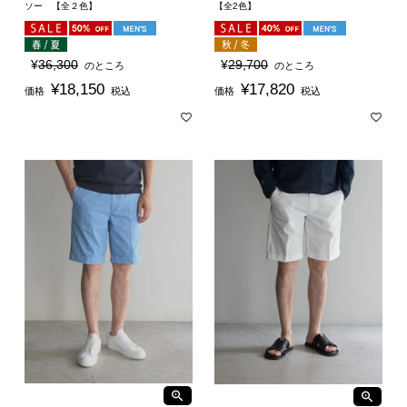
ソー 【全２色】
【全2色】
¥
36,300
¥
29,700
のところ
のところ
¥
18,150
¥
17,820
価格
税込
価格
税込