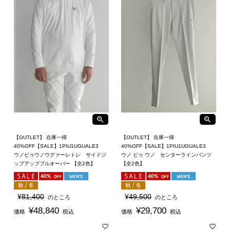
【OUTLET】 在庫一掃
【OUTLET】 在庫一掃
40%OFF【SALE】1PIU1UGUALE3
40%OFF【SALE】1PIU1UGUALE3
ウノピゥウノウグァーレトレ サイドジ
ウノ ピゥ ウノ センターラインパンツ
ップアッププルオーバー 【全2色】
【全2色】
¥
81,400
¥
49,500
のところ
のところ
¥
48,840
¥
29,700
価格
税込
価格
税込