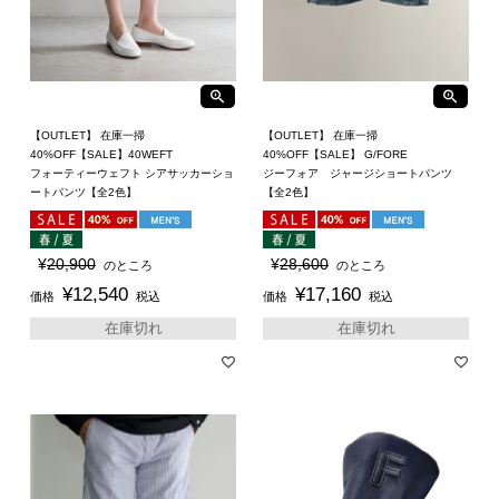
【OUTLET】 在庫一掃
【OUTLET】 在庫一掃
40%OFF【SALE】40WEFT
40%OFF【SALE】 G/FORE
フォーティーウェフト シアサッカーショ
ジーフォア ジャージショートパンツ
ートパンツ【全2色】
【全2色】
¥
20,900
¥
28,600
のところ
のところ
¥
12,540
¥
17,160
価格
税込
価格
税込
在庫切れ
在庫切れ