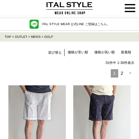
ITAL STYLE WEAR 公式LINE ご登録はこちら。
TOP
OUTLET
MEN'S
GOLF
価格が安い順
価格が高い順
新着順
並び替え
31
件中
1
-
30
件表示
1
2