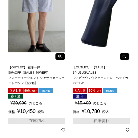
【OUTLET】 在庫一掃
【OUTLET】 【SALE】
50%OFF【SALE】40WEFT
1PIU1UGUALE3
フォーティーウェフト シアサッカーショ
ウノピゥウノウグァーレトレ ヘッドカ
ートパンツ【全2色】
バーFW
¥
20,900
¥
15,400
のところ
のところ
¥
10,450
¥
10,780
価格
税込
価格
税込
在庫切れ
在庫切れ