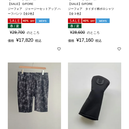
【SALE】 G/FORE
【SALE】G/FORE
ジーフォア ジャージーセットアップ ハ
ジーフォア タイダイ柄ポロシャツ
ーフパンツ【全2色】
【全３色】
¥
29,700
¥
28,600
のところ
のところ
¥
17,820
¥
17,160
価格
税込
価格
税込