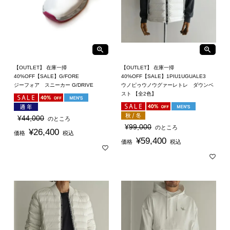
【OUTLET】 在庫一掃
【OUTLET】 在庫一掃
40%OFF【SALE】G/FORE
40%OFF【SALE】1PIU1UGUALE3
ジーフォア スニーカー G/DRIVE
ウノピゥウノウグァーレトレ ダウンベ
スト 【全2色】
¥
44,000
のところ
¥
99,000
のところ
¥
26,400
価格
税込
¥
59,400
価格
税込