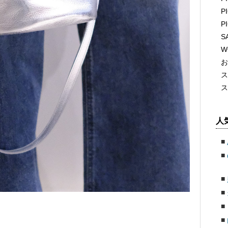
P
P
S
W
お
ス
ス
人