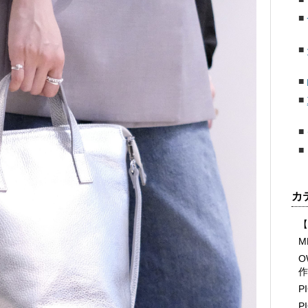
カ
【
M
O
作
P
P