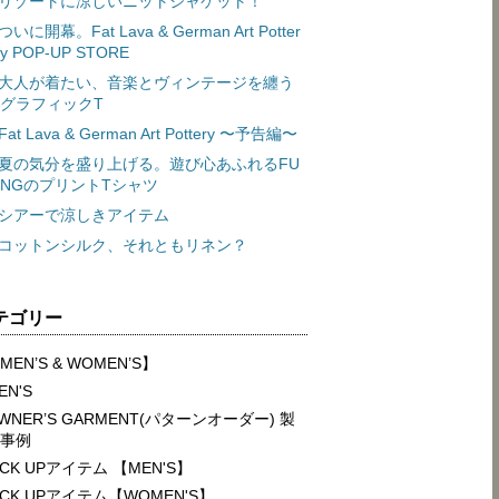
リゾートに涼しいニットジャケット！
ついに開幕。Fat Lava & German Art Potter
y POP-UP STORE
大人が着たい、音楽とヴィンテージを纏う
グラフィックT
Fat Lava & German Art Pottery 〜予告編〜
夏の気分を盛り上げる。遊び心あふれるFU
NGのプリントTシャツ
シアーで涼しきアイテム
コットンシルク、それともリネン？
テゴリー
MEN’S & WOMEN’S】
EN'S
WNER’S GARMENT(パターンオーダー) 製
事例
ICK UPアイテム 【MEN'S】
ICK UPアイテム【WOMEN'S】