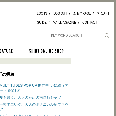
/
/
/
LOG IN
LOG OUT
MY PAGE
CART
/
/
GUIDE
MAILMAGAZINE
CONTACT
近の投稿
MULTITUDES POP UP 開催中-身に纏うア
ートを楽しむ-
夏を纏う、大人のための南国柄シャツ
一枚で華やぐ、大人のボタニカル柄ブラウ
ス