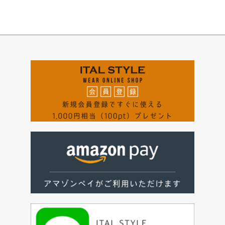
ペー
ジト
ップ
へ