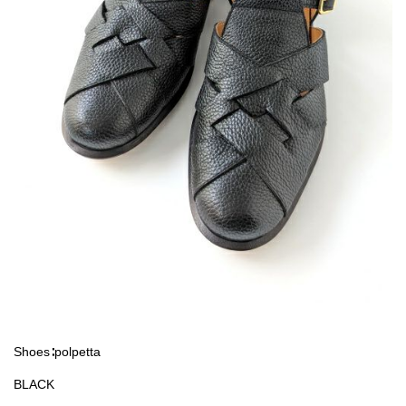
Shoes∶polpetta
BLACK