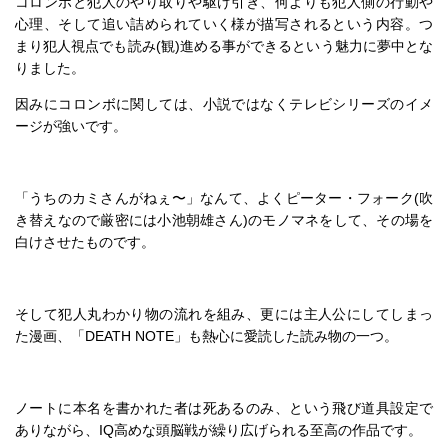
コロンボと犯人のやり取りや駆け引き、何よりも犯人側の行動や
心理、そして追い詰められていく様が描写されるという内容。つ
まり犯人視点でも読み(観)進める事ができるという魅力に夢中とな
りました。
因みにコロンボに関しては、小説ではなくテレビシリーズのイメ
ージが強いです。
「うちのカミさんがねぇ〜」なんて、よくピーター・フォーク(吹
き替えなので厳密には小池朝雄さん)のモノマネをして、その場を
白けさせたものです。
そして犯人丸わかり物の流れを組み、更には主人公にしてしまっ
た漫画、「DEATH NOTE」も熱心に愛読した読み物の一つ。
ノートに本名を書かれた者は死あるのみ、という飛び道具設定で
ありながら、IQ高めな頭脳戦が繰り広げられる至高の作品です。