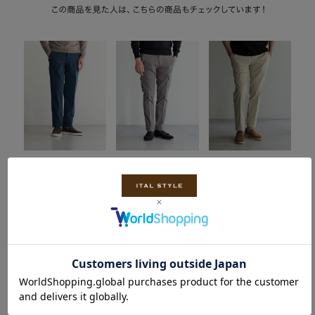
【OUTLET】 【SALE】
【OUTLET】 在庫一掃
【OUTLET】 在庫一掃
40WEFT
40%OFF【SALE】
50%OFF【SALE】
フォーティーウェフト コ
40WEFT
GERMANO
ットンテーパードパンツ
フォーティーウェフト カ
ジェルマーノ コットンパ
LENNY 【全2色】
ーゴパンツ AIKO GRAY
ンツ【全2色】
20,790円(税込)
18,480円(税込)
18,150円(税込)