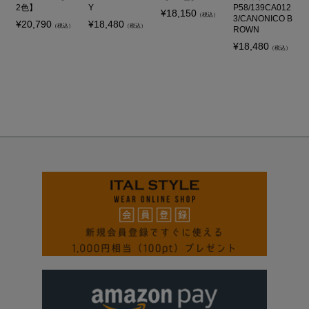
2色】
Y
P58/139CA012
¥
18,150
（税込）
3/CANONICO B
¥
20,790
¥
18,480
（税込）
（税込）
ROWN
¥
18,480
（税込）
ペー
ジト
ップ
へ