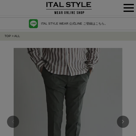
ITAL STYLE WEAR 公式LINE ご登録はこちら。
TOP
ALL
【OUTLET】 在庫一掃 40%OFF【SALE】LINEA PANTALONI リネアパンタローニ コットンワンタックパンツ ISMP-68-1B-8 【全2色】