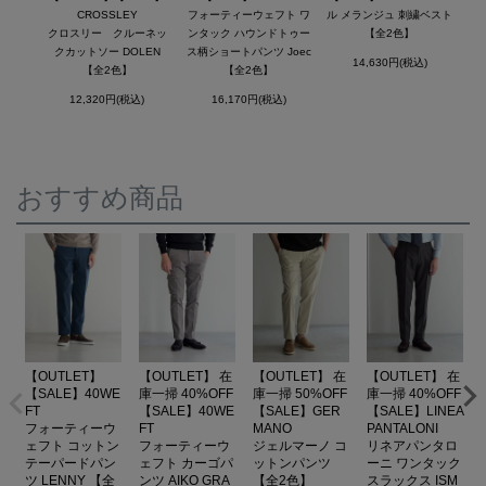
CROSSLEY
フォーティーウェフト ワ
ル メランジュ 刺繍ベスト
クロスリー クルーネッ
ンタック ハウンドトゥー
【全2色】
クカットソー DOLEN
ス柄ショートパンツ Joec
14,630円(税込)
【全2色】
【全2色】
12,320円(税込)
16,170円(税込)
おすすめ商品
【OUTLET】
【OUTLET】 在
【OUTLET】 在
【OUTLET】 在
【SALE】40WE
庫一掃 40%OFF
庫一掃 50%OFF
庫一掃 40%OFF
FT
【SALE】40WE
【SALE】GER
【SALE】LINEA
フォーティーウ
FT
MANO
PANTALONI
ェフト コットン
フォーティーウ
ジェルマーノ コ
リネアパンタロ
テーパードパン
ェフト カーゴパ
ットンパンツ
ーニ ワンタック
ツ LENNY 【全
ンツ AIKO GRA
【全2色】
スラックス ISM