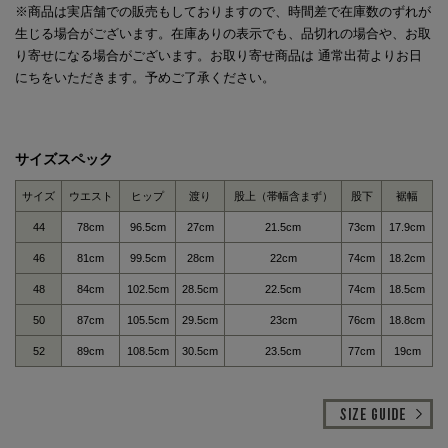
※商品は実店舗での販売もしておりますので、時間差で在庫数のずれが
生じる場合がございます。在庫ありの表示でも、品切れの場合や、お取
り寄せになる場合がございます。お取り寄せ商品は 通常出荷よりお日
にちをいただきます。予めご了承ください。
サイズスペック
サイズ
ウエスト
ヒップ
渡り
股上（帯幅含まず）
股下
裾幅
44
78cm
96.5cm
27cm
21.5cm
73cm
17.9cm
46
81cm
99.5cm
28cm
22cm
74cm
18.2cm
48
84cm
102.5cm
28.5cm
22.5cm
74cm
18.5cm
50
87cm
105.5cm
29.5cm
23cm
76cm
18.8cm
52
89cm
108.5cm
30.5cm
23.5cm
77cm
19cm