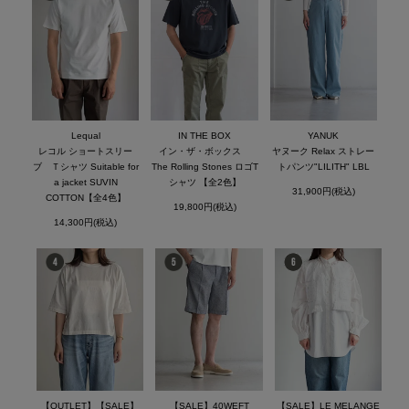
Lequal
IN THE BOX
YANUK
レコル ショートスリー
イン・ザ・ボックス
ヤヌーク Relax ストレー
ブ Ｔシャツ Suitable for
The Rolling Stones ロゴT
トパンツ"LILITH" LBL
a jacket SUVIN
シャツ 【全2色】
31,900円(税込)
COTTON【全4色】
19,800円(税込)
14,300円(税込)
【OUTLET】【SALE】
【SALE】40WEFT
【SALE】LE MELANGE