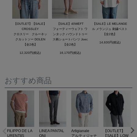
【OUTLET】【SALE】
【SALE】40WEFT
【SALE】LE MELANGE
CROSSLEY
フォーティーウェフト ワ
ル メランジュ 刺繍ベスト
クロスリー クルーネッ
ンタック ハウンドトゥー
【全2色】
クカットソー DOLEN
ス柄ショートパンツ Joec
14,630円(税込)
【全2色】
【全2色】
12,320円(税込)
16,170円(税込)
おすすめ商品
FILIPPO DE LA
LINEA PANTAL
Artigianale
【OUTLET】
URENTIIS
ONI
アルティジャナ
【SALE】LOW