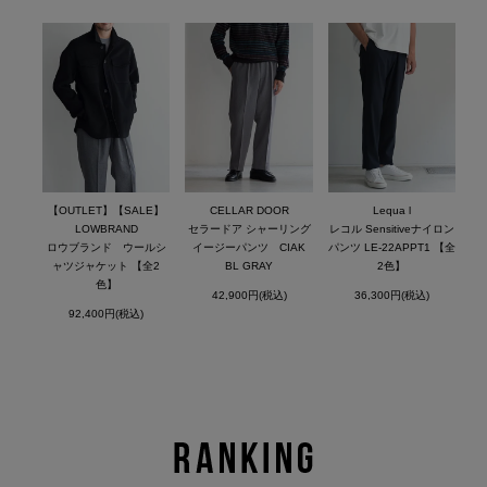
【OUTLET】【SALE】
CELLAR DOOR
Lequa l
LOWBRAND
セラードア シャーリング
レコル Sensitiveナイロン
ロウブランド ウールシ
イージーパンツ CIAK
パンツ LE-22APPT1 【全
ャツジャケット 【全2
BL GRAY
2色】
色】
42,900円(税込)
36,300円(税込)
92,400円(税込)