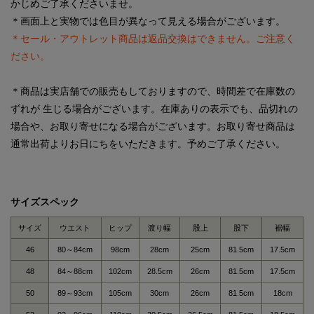
かじめご了承くださいませ。
＊画面上と実物では色目が異なって見える場合がございます。
＊セール・アウトレット商品は返品交換はできません。ご注意く
ださい。
＊商品は実店舗での販売もしておりますので、時間差で在庫数の
ずれが 生じる場合がございます。在庫ありの表示でも、品切れの
場合や、お取り寄せになる場合がございます。お取り寄せ商品は
通常出荷よりお日にちをいただきます。予めご了承ください。
サイズスペック
サイズ
ウエスト
ヒップ
渡り幅
股上
股下
裾幅
46
80～84cm
98cm
28cm
25cm
81.5cm
17.5cm
48
84～88cm
102cm
28.5cm
26cm
81.5cm
17.5cm
50
89～93cm
105cm
30cm
26cm
81.5cm
18cm