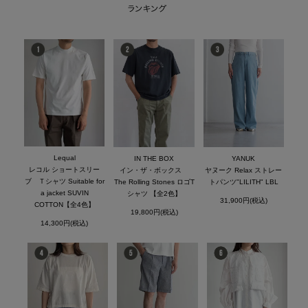
Lequal
IN THE BOX
YANUK
レコル ショートスリー
イン・ザ・ボックス
ヤヌーク Relax ストレー
ブ Ｔシャツ Suitable for
The Rolling Stones ロゴT
トパンツ"LILITH" LBL
a jacket SUVIN
シャツ 【全2色】
31,900円(税込)
COTTON【全4色】
19,800円(税込)
14,300円(税込)