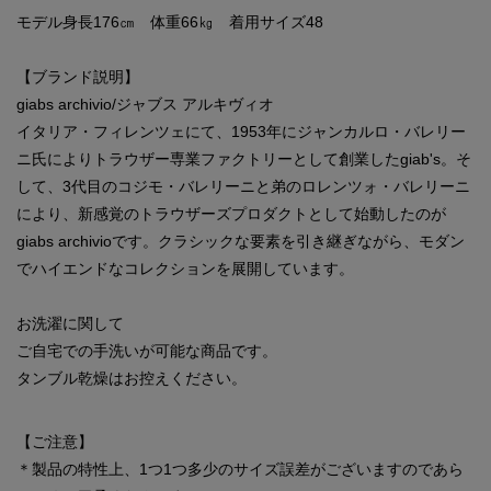
モデル身長176㎝ 体重66㎏ 着用サイズ48
【ブランド説明】
giabs archivio/ジャブス アルキヴィオ
イタリア・フィレンツェにて、1953年にジャンカルロ・バレリー
ニ氏によりトラウザー専業ファクトリーとして創業したgiab's。そ
して、3代目のコジモ・バレリーニと弟のロレンツォ・バレリーニ
により、新感覚のトラウザーズプロダクトとして始動したのが
giabs archivioです。クラシックな要素を引き継ぎながら、モダン
でハイエンドなコレクションを展開しています。
お洗濯に関して
ご自宅での手洗いが可能な商品です。
タンブル乾燥はお控えください。
【ご注意】
＊製品の特性上、1つ1つ多少のサイズ誤差がございますのであら