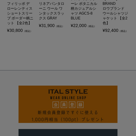
フィリッポ デ
リネアパンタロ
ーレ ボタニカル
BRAND
ローレンティス
ーニ ウール ワ
柄カジュアルシ
ロウブランド
ショートスリー
ンタックスラッ
ャツ AGCS-8
ウールシャツジ
ブ ボーダー柄ニ
クス GRAY
BLUE
ャケット 【全2
ット 【全2色】
色】
¥
31,900
¥
22,000
（税込）
（税込）
¥
30,800
¥
92,400
（税込）
（税込）
ペー
ジト
ップ
へ