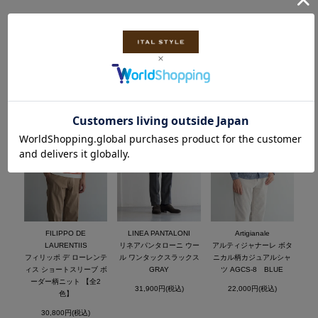
FILIPPO DE
LINEA PANTALONI
Artigianale
LAURENTIIS
リネアパンタローニ ウー
アルティジャナーレ ボタ
フィリッポ デ ローレンテ
ル ワンタックスラックス
ニカル柄カジュアルシャ
ィス ショートスリーブ ボ
GRAY
ツ AGCS-8 BLUE
ーダー柄ニット 【全2
31,900円(税込)
22,000円(税込)
色】
30,800円(税込)