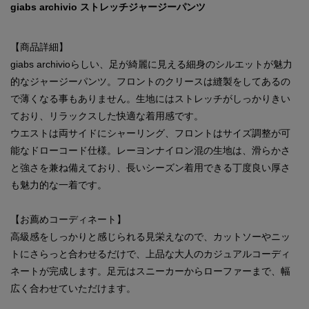
giabs archivio ストレッチジャージーパンツ
【商品詳細】
giabs archivioらしい、足が綺麗に見える細身のシルエットが魅力
的なジャージーパンツ。フロントのクリースは縫製をしてあるの
で薄くなる事もありません。生地にはストレッチがしっかりきい
ており、リラックスした快適な着用感です。
ウエストは両サイドにシャーリング、フロントはサイズ調整が可
能なドローコード仕様。レーヨンナイロン混の生地は、滑らかさ
と強さを兼ね備えており、長いシーズン着用できる丁度良い厚さ
も魅力的な一着です。
【お薦めコーディネート】
高級感をしっかりと感じられる見栄えなので、カットソーやニッ
トにさらっと合わせるだけで、上品な大人のカジュアルコーディ
ネートが完成します。足元はスニーカーからローファーまで、幅
広く合わせていただけます。