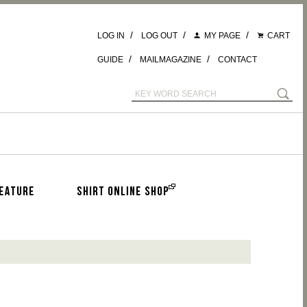
/
/
/
LOG IN
LOG OUT
MY PAGE
CART
/
/
GUIDE
MAILMAGAZINE
CONTACT