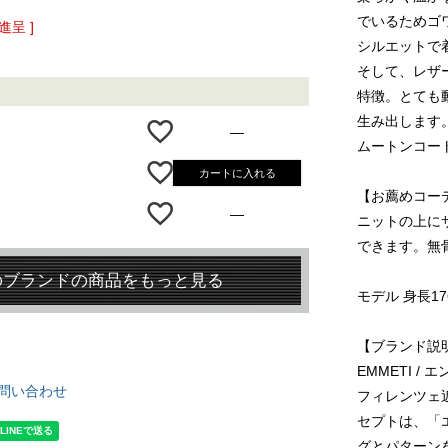
でいるためゴ
呈 ]
シルエットで
そして、レザ
特徴。とても
生み出します
—
ムートンコー
カートに入れる
【お薦めコー
—
ニットの上に
できます。無
のブランドの商品をもっと見る
モデル 身長176
【ブランド説
EMMETI / 
問い合わせ
フィレンツェ
セプトは、「
グとパターン