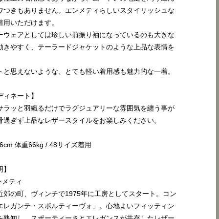
ワつきもありません。エンメティらしいスタイリッシュな
着用いただけます。
ーウェアとしては珍しい前振り袖になっているのも大きな
動きやすく、テーラードジャケットのような上品な表情を
。
トと思えないような、とても軽い着用感も魅力的な一着。
ディネート】
サラッと羽織るだけでラグジュアリーな雰囲気を纏う事が
骨過ぎず上品なレザースタイルをお楽しみください。
cm 体重66kg / 48サイズ着用
明】
エンメティ
近郊の町、ヴィンチで1975年に工房としてスタート。コン
エレガンテ・スポルティーヴォ」。心地よいフィッティン
を熟知し、スポーティーさとエレガンスが共存したレザー