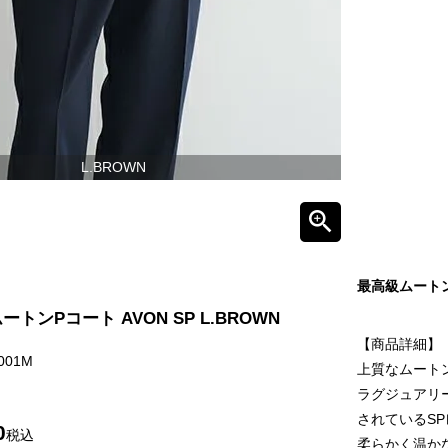
L.BROWN
最高級ムートン
トンPコート AVON SP L.BROWN
【商品詳細】
001M
上質なムートン
ラグジュアリ
されているS
0
税込
柔らかく温か