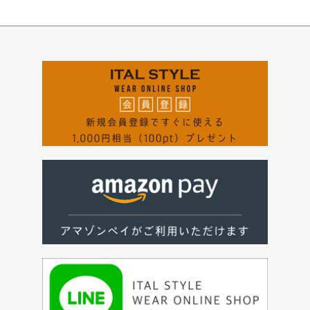
ペー
ジト
ップ
へ