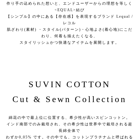
作り手の込められた想いと、エンドユーザーからの理想を等しく
<EQUAL>結び
【シンプル】の中にある【存在感】を表現するブランド Lequal /
レコル
肌ざわり(素材) ・スタイル(パターン)・心地よさ(着心地)にこだ
わり、何着も揃えたくなる、
スタイリッシュかつ快適なアイテムを展開します。
SUVIN COTTON
Cut & Sewn Collection
綿花の中で最上位に位置する、希少性が高いスビンコットン。
インド南部でのみ栽培され、その希少性は世界中で栽培される超
長綿全体で
わずか0,05% です。その中でも、コットンプラチナムと呼ばれる